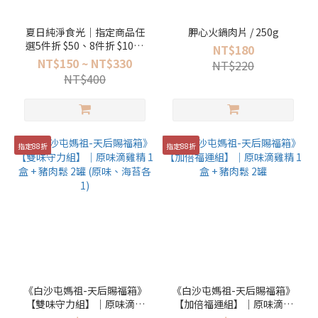
夏日純淨食光｜指定商品任
胛心火鍋肉片 / 250g
選5件折 $50、8件折 $100 (
NT$180
優惠可分組累計，同件商品
NT$150 ~ NT$330
NT$220
不重複折抵 )
NT$400
指定88折
指定88折
《白沙屯媽祖-天后賜福箱》
《白沙屯媽祖-天后賜福箱》
【雙味守力組】｜原味滴雞
【加倍福運組】｜原味滴雞
精 1盒 + 豬肉鬆 2罐 (原味、
精 1盒 + 豬肉鬆 2罐