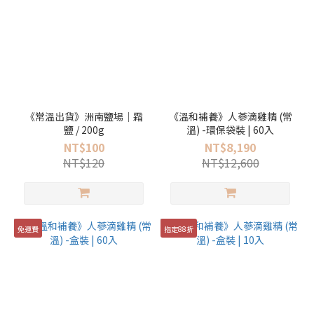
《常溫出貨》洲南鹽場｜霜
《溫和補養》人蔘滴雞精 (常
鹽 / 200g
溫) -環保袋裝 | 60入
NT$100
NT$8,190
NT$120
NT$12,600
免運費
指定88折