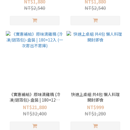
NT$1,880
NT$1,880
海苔各1)
NT$2,540
NT$2,540
《實惠補給》原味滴雞精 (冷
快速上桌組 共4包 懶人料理
凍/鋁箔包)-盒裝 | 180+12入
開封即食
(一次寄出不寄庫)
NT$21,880
NT$999
NT$32,400
NT$1,280