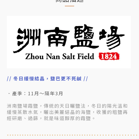
//
冬日緩慢結晶，鹽巴更不死鹹 //
．
產季：11月～隔年3月
洲南鹽場霜鹽，傳統的天日曬鹽法，冬日的陽光溫和
緩慢蒸散水氣，曬出美麗結晶的海鹽，收獲的粗鹽再
經研磨、過篩，就是味道醇厚的霜鹽。
.............
...
...................................