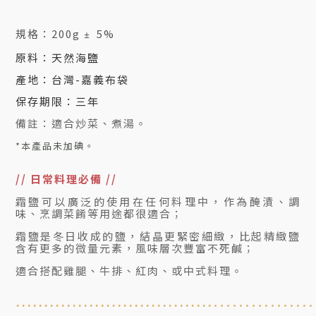
規格：200
g
5%
±
原料：
天然海鹽
產地：台灣-嘉義布袋
保存期限：三年
備註：
適合炒菜
、煮湯
。
*本產品未加碘。
// 日常料理必備 //
霜鹽可以廣泛的使用在任何料理中，作為醃漬、調
味、烹調菜餚等用途都很適合；
霜鹽是冬日收成的鹽，結晶更緊密細緻，比起精緻鹽
含有更多的微量元素，風味層次豐富不死鹹；
適合搭配雞腿、牛排、紅肉、或中式料理。
.............
...
...................................