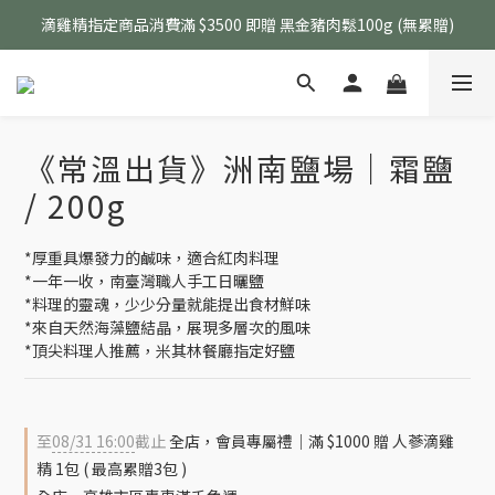
滴雞精指定商品消費滿 $3500 即贈 黑金豬肉鬆100g (無累贈)
生鮮指定商品 任選 5包 現折 $50、任選 8包 現折 $100
生鮮指定商品 任選 5包 現折 $50、任選 8包 現折 $100
《常溫出貨》洲南鹽場｜霜鹽
/ 200g
*厚重具爆發力的鹹味，適合紅肉料理
*一年一收，南臺灣職人手工日曬鹽 
*料理的靈魂，少少分量就能提出食材鮮味
*來自天然海藻鹽結晶，展現多層次的風味
*頂尖料理人推薦，米其林餐廳指定好鹽
至
08/31 16:00
截止
全店，會員專屬禮｜滿 $1000 贈 人蔘滴雞
精 1包 ( 最高累贈3包 )