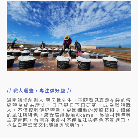
// 職人曬鹽，專注做好鹽
/
/
洲南鹽場創辦人 蔡炅樵先生，不願看見嘉義布袋的傳
統鹽業成為歷史，自己親自下田研究，成為曬鹽職
人，不僅復興傳統鹽業，更因細緻的製鹽技術；細緻
的風味與特色，廣受高級餐廳Akame、吳寶村麵包等
主廚青睞，台灣在地食材不僅風味與特色不輸進口，
承載白年鹽業文化繼續勇敢前行。