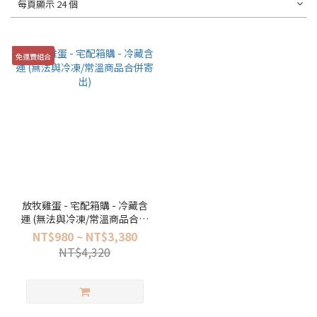
每頁顯示 24 個
免運費組合
放牧雞蛋 - 宅配箱購 - 冷藏含
運 (無法與冷凍/常溫商品合併
寄出)
NT$980 ~ NT$3,380
NT$4,320