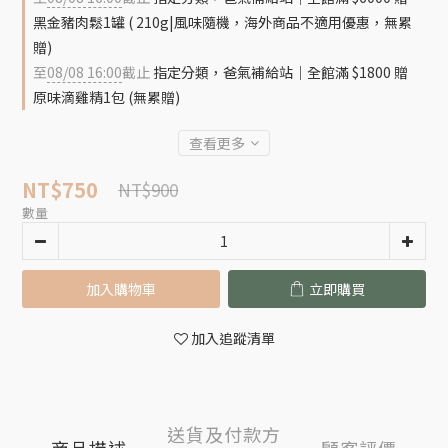
黑金豬肉鬆1罐 ( 210g|風味隨機，海外商品不適用優惠，無累
贈)
至
08/08 16:00
截止
指定分類，爸氣補給站｜全館滿 $1800 贈
原味滴雞精1包 (無累贈)
查看更多
NT$750
NT$900
數量
加入購物車
立即購買
加入追蹤清單
送貨及付款方
商品描述
顧客評價