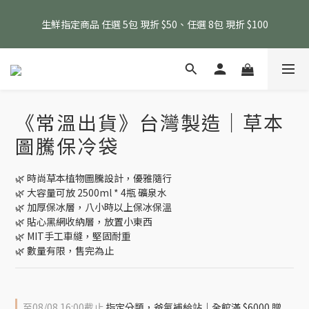
消費滿 $1800 贈送原味滴雞精1包、$6000 贈送黑金豬肉鬆 (指定
生鮮指定商品 任選 5包 現折 $50、任選 8包 現折 $100
商品除外)
消費滿 $1800 贈送原味滴雞精1包、$6000 贈送黑金豬肉鬆 (指定
商品除外)
《常溫出貨》台灣製造｜草本
圖騰保冷袋
🌿 時尚草本植物圖騰設計，優雅隨行
🌿 大容量可放 2500ml * 4瓶 礦泉水
🌿 加厚保冰層，八小時以上保冰保溫
🌿 貼心黑網收納層，放置小東西
🌿 MIT手工車縫，堅固耐重
🌿 數量有限，售完為止
至
08/08 16:00
截止
指定分類，爸氣補給站｜全館滿 $6000 贈