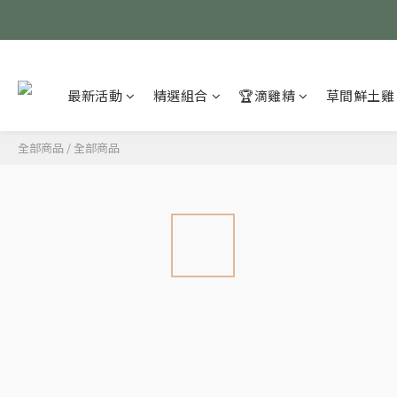
最新活動
精選組合
🏆滴雞精
草間鮮土雞
全部商品
/
全部商品