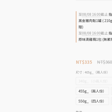
至
08/08 16:00
截止
指
黑金豬肉鬆1罐 ( 2
贈)
至
08/08 16:00
截止
指
原味滴雞精1包 (無累
NT$360
NT$335
尺寸
: 405g_（兩人份）
340g_（小兩人份）
455g_（兩人份）
550g_（四人份）