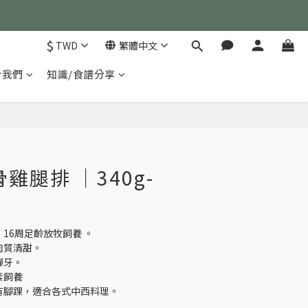
)
$
TWD
繁體中文
)
於我們
知識/食譜分享
立即購買
雞腿排 ｜340g-
，16周足齡放牧飼養 。
肉質清甜。
彈牙。
素飼養
帶有腳踝，適合各式中西料理。