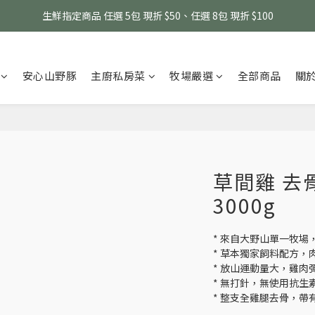
消費滿 $1800 贈送原味滴雞精1包、$6000 贈送黑金豬肉鬆 (指定商品除外
生鮮指定商品 任選 5包 現折 $50、任選 8包 現折 $100
消費滿 $1800 贈送原味滴雞精1包、$6000 贈送黑金豬肉鬆 (指定商品除外
安心山野豚
主廚私房菜
牧場嚴選
全部商品
關
草間雞 去骨
3000g
* 來自大野山單一牧場
* 草本獨家飼料配方，
* 放山運動量大，雞肉
* 無打針，無使用抗生
* 整支全雞腿去骨，