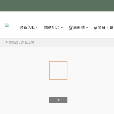
最新活動
精選組合
🏆滴雞精
草間鮮土雞
全部商品
/
新品上市