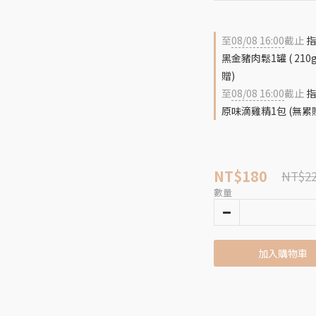
至
08/08 16:00
截止
指
黑金豬肉鬆1罐 ( 2
贈)
至
08/08 16:00
截止
指
原味滴雞精1包 (無累
NT$180
NT$2
數量
加入購物車