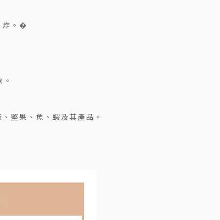
，炸。�
象。
麻、堅果、魚、蝦及其產品。