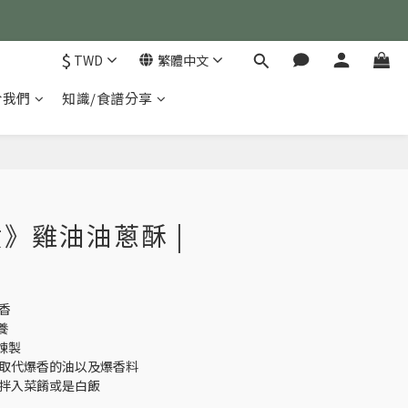
)
$
TWD
繁體中文
)
於我們
知識/食譜分享
立即購買
》雞油油蔥酥 |
香
養
煉製
，取代爆香的油以及爆香料
接拌入菜餚或是白飯