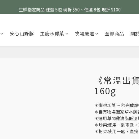
消費滿 $1800 贈送原味滴雞精1包、$6000 贈送黑金豬肉鬆 (指定商品除外
生鮮指定商品 任選 5包 現折 $50、任選 8包 現折 $100
消費滿 $1800 贈送原味滴雞精1包、$6000 贈送黑金豬肉鬆 (指定商品除外
安心山野豚
主廚私房菜
牧場嚴選
全部商品
關
《常溫出貨
160g
＊懶得切蔥 三秒完成爆
＊自有牧場獨家草本飼
＊選用草間雞油脂低溫
＊炒菜:使用一到兩匙
＊扮菜:使用一匙，直