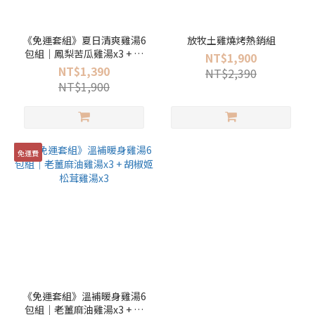
《免運套組》夏日清爽雞湯6
放牧土雞燒烤熱銷組
包組｜鳳梨苦瓜雞湯x3 + 剝
NT$1,900
皮辣椒雞湯x3
NT$1,390
NT$2,390
NT$1,900
免運費
《免運套組》溫補暖身雞湯6
包組｜老薑麻油雞湯x3 + 胡