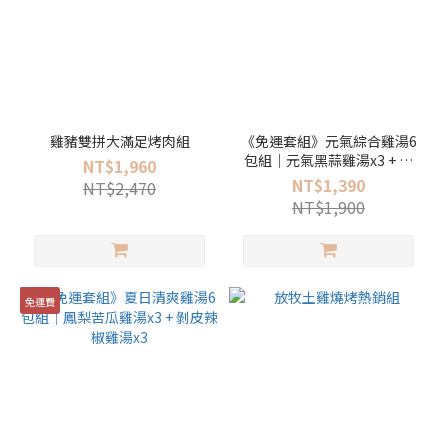
雞豬雙拼大滿足烤肉組
《免運套組》元氣綜合雞湯6
包組｜元氣黑蒜雞湯x3 + 客
NT$1,960
家庄老菜脯雞湯x3
NT$1,390
NT$2,470
NT$1,900
免運費