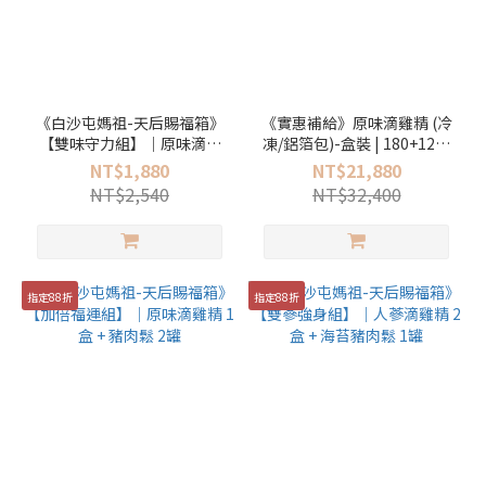
《白沙屯媽祖-天后賜福箱》
《實惠補給》原味滴雞精 (冷
【雙味守力組】｜原味滴雞
凍/鋁箔包)-盒裝 | 180+12入
精 1盒 + 豬肉鬆 2罐 (原味、
(一次寄出不寄庫)
NT$1,880
NT$21,880
海苔各1)
NT$2,540
NT$32,400
指定88折
指定88折