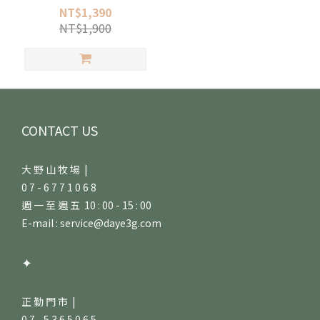
椒姬松茸雞湯x3
NT$1,390
NT$1,900
CONTACT US
大 野 山 牧 場 |
0 7 - 6 7 7 1 0 6 8
週 一 至 週 五 10 : 00 - 15 : 00
E-mail : service@daye3g.com
✦
正 勤 門 市 |
0 7 - 5 3 6 5 0 6 5