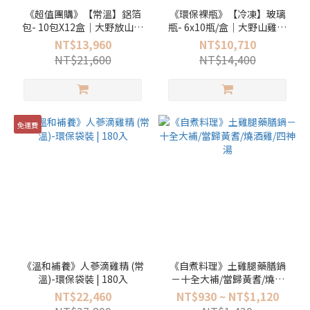
《超值團購》【常溫】鋁箔
《環保裸瓶》【冷凍】玻璃
包- 10包X12盒｜大野放山土
瓶- 6x10瓶/盒｜大野山雞原
雞原味滴雞精 <官網限定>
味滴雞精
NT$13,960
NT$10,710
NT$21,600
NT$14,400
免運費
《溫和補養》人蔘滴雞精 (常
《自煮料理》土雞腿藥膳鍋
溫)-環保袋裝 | 180入
－十全大補/當歸黃耆/燒酒
雞/四神湯
NT$22,460
NT$930 ~ NT$1,120