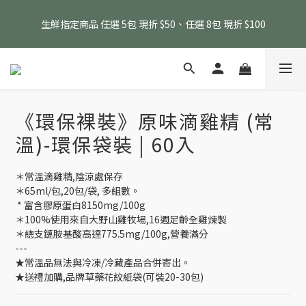
消費滿 $1800 贈送原味滴雞精1包、$6000 贈送黑金豬肉鬆 (指定
生鮮指定商品 任選 5包 現折 $50、任選 8包 現折 $100
商品除外)
消費滿 $1800 贈送原味滴雞精1包、$6000 贈送黑金豬肉鬆 (指定
商品除外)
《環保裸裝》原味滴雞精 (常
溫)-環保袋裝 | 60入
＊常溫滴雞精,陰涼處保存
＊65ml/包,20包/袋, 多組數。
 * 富含膠原蛋白8150mg/100g
＊100%使用來自大野山雞牧場,16週足齡全雞煉製
＊總支鏈胺基酸高達775.5mg/100g,營養滿分
---
★常溫品無法與冷凍/冷藏產品合併寄出。
★送禮加購,品牌草藥花紋紙袋(可裝20-30包)