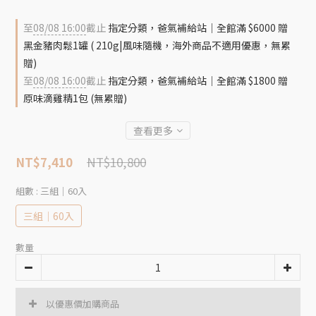
至
08/08 16:00
截止
指定分類，爸氣補給站｜全館滿 $6000 贈
黑金豬肉鬆1罐 ( 210g|風味隨機，海外商品不適用優惠，無累
贈)
至
08/08 16:00
截止
指定分類，爸氣補給站｜全館滿 $1800 贈
原味滴雞精1包 (無累贈)
查看更多
NT$10,800
NT$7,410
組數
: 三組｜60入
三組｜60入
數量
以優惠價加購商品