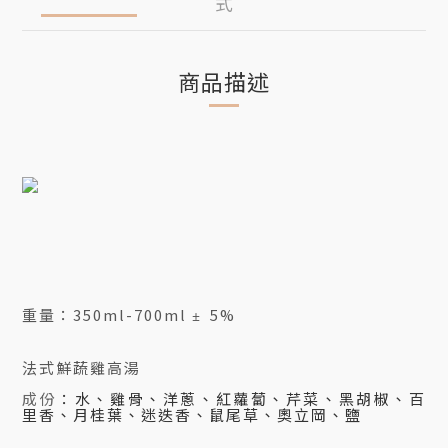
式
商品描述
重量：
350ml-700ml
5%
±
法式鮮蔬雞高湯
成份
：水、雞骨、洋蔥、紅蘿蔔、芹菜、黑胡椒、百
里香、月桂葉、迷迭香、鼠尾草、奧立岡、鹽