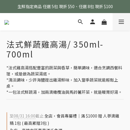
生鮮指定商品 任選 5包 現折 $50、任選 8包 現折 $100
會員感謝月 消費滿千即贈人蔘滴雞精 (最高累贈3包)
滴雞精指定商品消費滿 $3500 即贈 黑金豬肉鬆100g (無累贈)
生鮮指定商品 任選 5包 現折 $50、任選 8包 現折 $100
法式鮮蔬雞高湯/ 350ml-
700ml
*法式雞高湯搭配豐富的蔬菜與香草，簡單調味，適合烹調西餐料
理，或是做為蔬菜湯底。
*清淡調味，少許海鹽提出雞湯鮮味，加入當季蔬菜就能輕鬆上
桌。
*一包法式鮮蔬湯，加兩滴橄欖油與馬鈴薯芹菜，就是暖胃好湯。
至
08/31 16:00
截止
全店，會員專屬禮｜滿 $1000 贈 人蔘滴雞
精 1包 ( 最高累贈3包 )