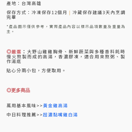
產地：台灣高雄
保存方式：冷凍保存12個月
|
冷藏保存建議3天內烹調
完畢
*產品圖示僅供參考，實際產品內容以標示品項數量及重量為
主。
嚴選
：
大野山雞雞胸骨
、新鮮蔬菜與多種香料
耗時
◎
慢火熬製而成的高湯
，
香濃膠凍，適合用來熬粥、製
作湯底
貼心分兩小包，方便取用。
◎更多商品
萬用基本風味>>
黃金雞高湯
中日料理推薦>>
超濃黏嘴雞白湯