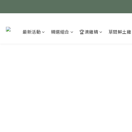
最新活動
精選組合
🏆滴雞精
草間鮮土雞