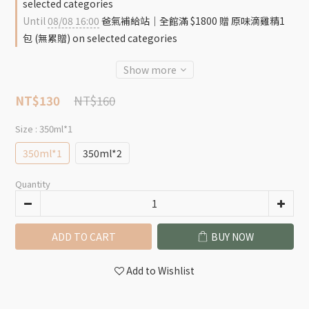
selected categories
Until
08/08 16:00
爸氣補給站｜全館滿 $1800 贈 原味滴雞精1
包 (無累贈) on selected categories
Show more
NT$160
NT$130
Size
: 350ml*1
350ml*1
350ml*2
Quantity
ADD TO CART
BUY NOW
Add to Wishlist