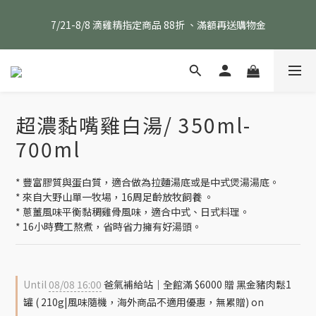
消費滿 $1800 贈送原味滴雞精1包、$6000 贈送黑金豬肉鬆 (指定
7/21-8/8 滴雞精指定商品 88折 、滿額再送購物金
商品除外)
生鮮指定商品 任選 5包 現折 $50、任選 8包 現折 $100
消費滿 $1800 贈送原味滴雞精1包、$6000 贈送黑金豬肉鬆 (指定
超濃黏嘴雞白湯/ 350ml-
商品除外)
700ml
* 豐富膠質與蛋白質，適合做為拉麵湯底或是中式煲湯湯底。
* 來自大野山單一牧場，16周足齡放牧飼養 。
* 蔥薑風味平衡黏稠雞骨風味，適合中式、日式料理。
* 16小時費工熬煮，省時省力擁有好湯頭。
Until
08/08 16:00
爸氣補給站｜全館滿 $6000 贈 黑金豬肉鬆1
罐 ( 210g|風味隨機，海外商品不適用優惠，無累贈) on