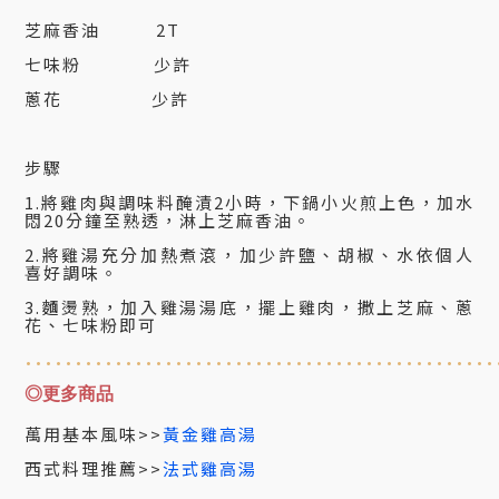
芝麻香油 2T
七味粉 少許
蔥花 少許
步驟
1.將雞肉與調味料醃漬2小時，下鍋小火煎上色，加水
悶20分鐘至熟透，淋上芝麻香油。
2.將雞湯充分加熱煮滾，加少許鹽、胡椒、水依個人
喜好調味。
3.麵燙熟，加入雞湯湯底，擺上雞肉，撒上芝麻、蔥
花、七味粉即可
...................................
............
◎更多商品
萬用基本風味>>
黃金雞高湯
西式料理推薦>>
法式雞高湯