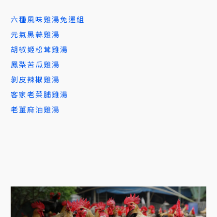
六種風味雞湯免運組
元氣黑蒜雞湯
胡椒姬松茸雞湯
鳳梨苦瓜雞湯
剝皮辣椒雞湯
客家老菜脯雞湯
老薑麻油雞湯