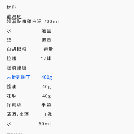
材料:
雞湯底
超濃黏嘴雞白湯 700ml
水 適量
鹽 適量
白胡椒粉 適量
拉麵 *2球
照燒雞腿
去骨雞腿丁 400g
醬油 40g
味琳 40g
洋蔥絲 半顆
清酒/米酒 1匙
水 60ml
—-----