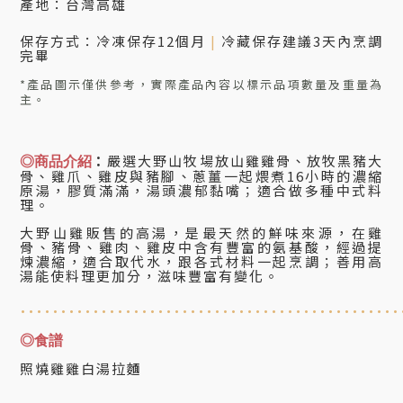
產地：台灣高雄
保存方式：冷凍保存12個月
|
冷藏保存建議3天內烹調
完畢
*產品圖示僅供參考，實際產品內容以標示品項數量及重量為
主。
：
嚴選大野山牧場放山雞雞骨、放牧黑豬大
◎商品介紹
骨、雞爪、雞皮與豬腳、蔥薑一起煨煮16小時的濃縮
原湯，膠質滿滿，湯頭濃郁黏嘴；適合做多種中式料
理。
大野山雞販售的高湯，是最天然的鮮味來源，在雞
骨、豬骨、雞肉、雞皮中含有豐富的氨基酸，經過提
煉濃縮，適合取代水，跟各式材料一起烹調；善用高
湯能使料理更加分，滋味豐富有變化。
...................................
............
◎食譜
照燒雞雞白湯拉麵