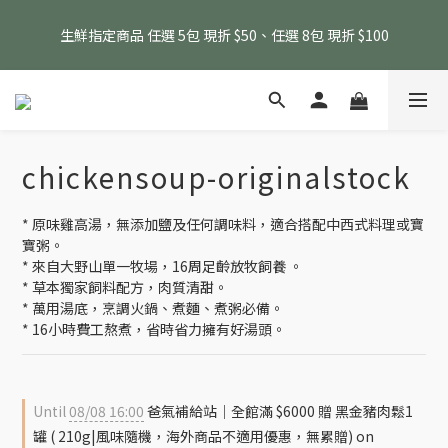
消費滿 $1800 贈送原味滴雞精1包、$6000 贈送黑金豬肉鬆 (指定
生鮮指定商品 任選 5包 現折 $50、任選 8包 現折 $100
商品除外)
消費滿 $1800 贈送原味滴雞精1包、$6000 贈送黑金豬肉鬆 (指定
商品除外)
chickensoup-originalstock
* 原味雞高湯，無添加鹽及任何調味料，適合搭配中西式料理或寶
寶粥。
* 來自大野山單一牧場，16周足齡放牧飼養 。
* 草本獨家飼料配方，肉質清甜。
* 萬用湯底，烹調火鍋、煮麵、煮粥必備。
* 16小時費工熬煮，省時省力擁有好湯頭。
Until
08/08 16:00
爸氣補給站｜全館滿 $6000 贈 黑金豬肉鬆1
罐 ( 210g|風味隨機，海外商品不適用優惠，無累贈) on