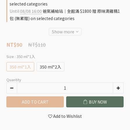
selected categories
Until
08/08 16:00
爸氣補給站｜全館滿 $1800 贈 原味滴雞精1
包 (無累贈) on selected categories
Show more
NT$110
NT$90
Size
: 350 ml*1入
350 ml*1入
350 ml*2入
Quantity
ADD TO CART
BUY NOW
Add to Wishlist