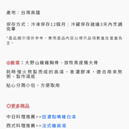
產地：台灣高雄
保存方式：冷凍保存12個月
|
冷藏保存建議3天內烹調
完畢
*產品圖示僅供參考，實際產品內容以標示品項數量及重量為
主。
嚴選
：
大野山雞雞胸骨
、
放牧黑皮豬大骨
◎
耗時慢火熬製而成的高湯
，
香濃膠凍，適合用來熬
粥、製作湯底
貼心分兩小包，方便取用
◎更多商品
中日料理推薦>>
超濃黏嘴雞白湯
西式料理推薦>>
法式雞高湯