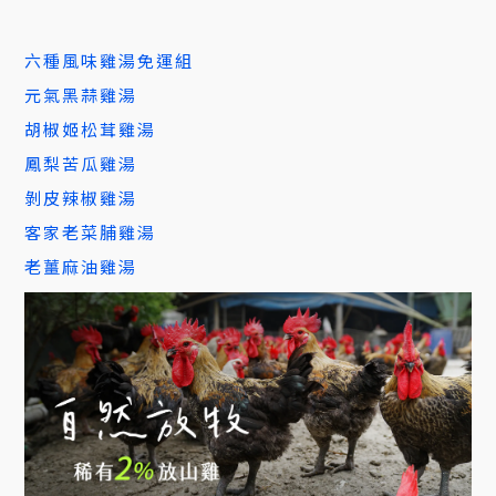
六種風味雞湯免運組
元氣黑蒜雞湯
胡椒姬松茸雞湯
鳳梨苦瓜雞湯
剝皮辣椒雞湯
客家老菜脯雞湯
老薑麻油雞湯