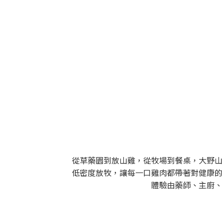
從草藥園到放山雞，從牧場到餐桌，大野
低密度放牧，讓每一口雞肉都帶著對健康
體驗由藥師、主廚