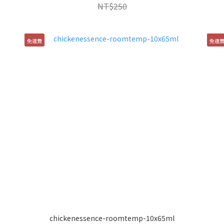
NT$250
免運費
免運
chickenessence-roomtemp-10x65ml