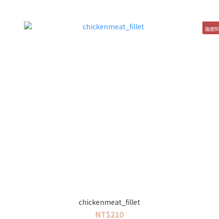
指定8
chickenmeat_fillet
NT$210