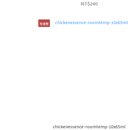
NT$240
免運費
chickenessence-roomtemp-10x65ml