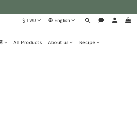
)
$
TWD
English
)
選
All Products
About us
Recipe