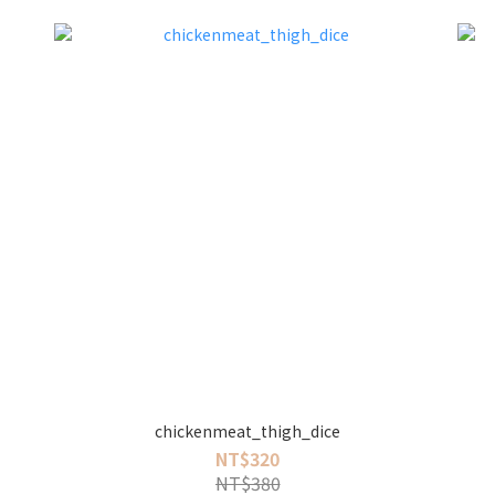
chickenmeat_thigh_dice
NT$320
NT$380