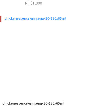
NT$1,800
費
chickenessence-ginseng-20-180x65ml