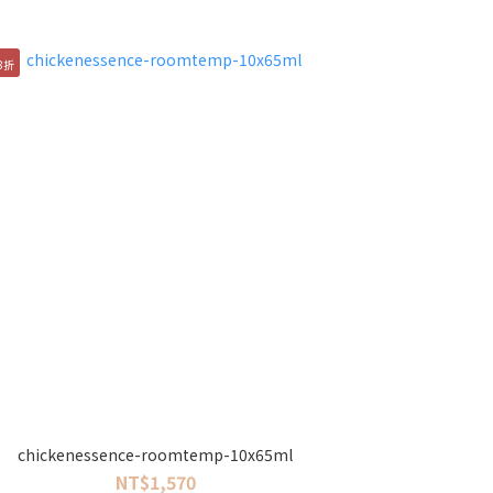
8折
chickenessence-roomtemp-10x65ml
NT$1,570