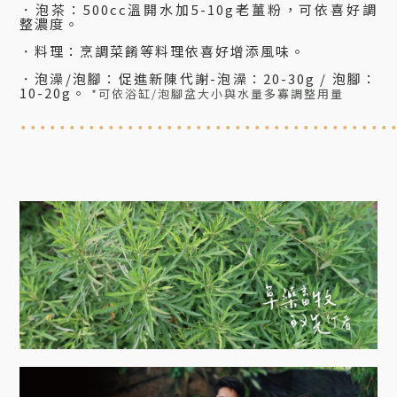
．
泡茶：500cc溫開水加5-10g老薑粉
，可依喜好調
整濃度
。
．料理
：烹調菜餚等料理依喜好增添風味
。
．泡澡/泡腳
：促進新陳代謝-泡澡：20-30g / 泡腳：
10-20g
。
*可依浴缸/泡腳盆大小與水量多寡調整用量
......................................