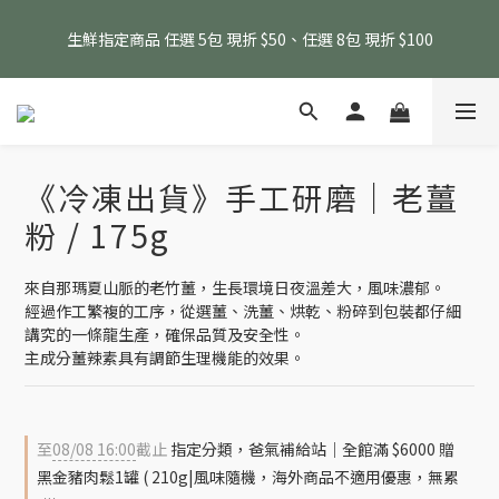
消費滿 $1800 贈送原味滴雞精1包、$6000 贈送黑金豬肉鬆 (指定
生鮮指定商品 任選 5包 現折 $50、任選 8包 現折 $100
商品除外)
消費滿 $1800 贈送原味滴雞精1包、$6000 贈送黑金豬肉鬆 (指定
商品除外)
《冷凍出貨》手工研磨｜老薑
粉 / 175g
來自那瑪夏山脈的老竹薑，生長環境日夜溫差大，風味濃郁。
經過作工繁複的工序，從選薑、洗薑、烘乾、粉碎到包裝都仔細
講究的一條龍生產，確保品質及安全性。
主成分薑辣素具有調節生理機能的效果。
至
08/08 16:00
截止
指定分類，爸氣補給站｜全館滿 $6000 贈
黑金豬肉鬆1罐 ( 210g|風味隨機，海外商品不適用優惠，無累