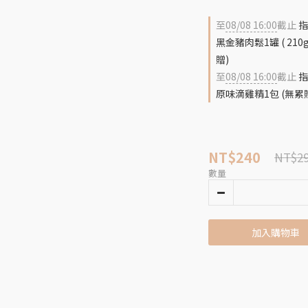
至
08/08 16:00
截止
指
黑金豬肉鬆1罐 ( 2
贈)
至
08/08 16:00
截止
指
原味滴雞精1包 (無累
NT$240
NT$2
數量
加入購物車