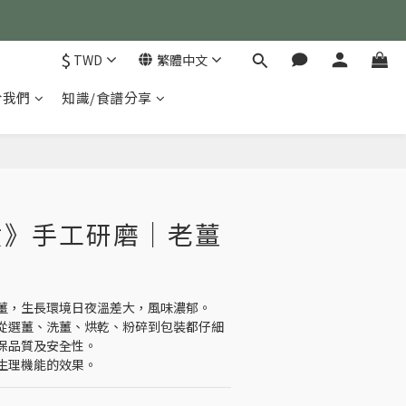
)
$
TWD
繁體中文
於我們
知識/食譜分享
)
立即購買
貨》手工研磨｜老薑
薑，生長環境日夜溫差大，風味濃郁。
從選薑、洗薑、烘乾、粉碎到包裝都仔細
保品質及安全性。
生理機能的效果。