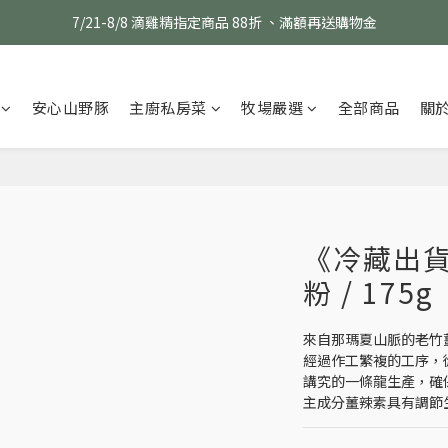
消費滿 $1800 贈送原味滴雞精1包、$6000 贈送黑金豬肉鬆 (指定商品除外
7/21-8/8 滴雞精指定商品 88折 、滿額再送購物金
生鮮指定商品 任選 5包 現折 $50、任選 8包 現折 $100
安心山野豚
主廚私房菜
牧場嚴選
全部商品
關
消費滿 $1800 贈送原味滴雞精1包、$6000 贈送黑金豬肉鬆 (指定商品除外
《冷藏出
粉 / 175g
來自那瑪夏山脈的老竹
經過作工繁複的工序，
講究的一條龍生產，確
主成分薑辣素具有調節