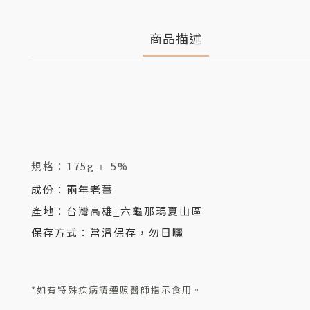
商品描述
規格：
175g
5%
±
成份
：兩年老薑
產地：台灣高雄_六龜那瑪夏山區
保存方式：常溫保存，勿日曬
*如有特殊疾病請遵照醫師指示食用。