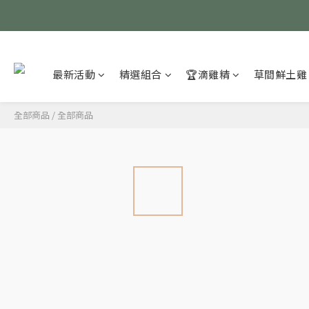
最新活動
精選組合
🏆滴雞精
草間鮮土雞
全部商品
/
全部商品