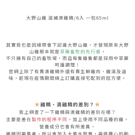
大野山雞 滋補滴雞精/6入 一包65ml
其實我也是因緣際會下認識大野山雞，才發現原來大野
山雞根本就是
草藥畜牧的先行者
，
不只擁有自己的畜牧場，而且每隻雞隻都是採用中草藥
呵護調理！
官網上除了有賣滴雞精外還有賣生鮮雞肉、雞湯及滷
味，趁現在疫情期間線上訂購直接宅配到府超方便。
★
★
雞精、滴雞精的差別？
我上網查了一下雞精與滴雞精的差別在哪？
主要是差在
製作的程序不同
，加上使用不同品種的雞，
營養成分也會有所差異，
雞精因需量產，所以會加入大量水熬煮，再做離心的動