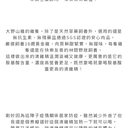
大野山雞的雞隻，除了是天然草藥飼養外，選用的還是
無抗生素、無殘藥且通過SGS認證的安心肉品，
嚴選飼養16週黃金雞，肉質鮮甜緊實，無腥味，每隻雞
隻還是在快樂友善的林間野放飼養，
這樣做出來的滴雞精溫潤滋補又健康，更厲害的是它的
胺基酸含量，濃度高營養更足，既然要喝就要喝胺基酸
量更高的滴雞精！
剛好因為這陣子疫情關係居家防疫，雖然減少外食了但
我還是個煮癡還好這個滴雞精加熱一下就可以喝，
簡單又溫暖的一碗滴雞精還可以隨時的補充體力！