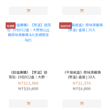
免運費
指定88折
《超值團購》【常溫】鋁
《平裝紙盒》原味滴雞精
箔包- 10包X12盒｜大野放
(常溫)-盒裝 | 10入
山土雞原味滴雞精 <官網
NT$13,960
NT$1,570
限定>
NT$21,600
NT$1,800