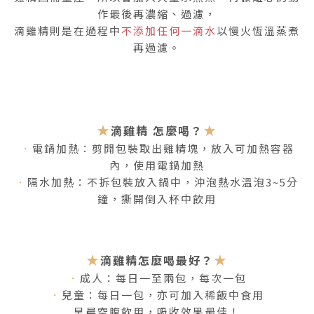
作最後再濃縮、過濾，
滴雞精則是在過程中
不添加任何一滴水
以慢火恆溫蒸煮
再過濾。
★
★
滴雞精 怎麼喝？
．
電鍋加熱：剪開包裝取出雞精塊，放入可加熱容器
內，使用電鍋加熱
．
隔水加熱：不拆包裝放入鍋中，沖泡熱水溫泡3~5分
鐘，撕開倒入杯中飲用
★
★
滴雞精怎麼喝最好？
．
成人：每日一至兩包，每次一包
．
兒童：每日一包，亦可加入稀飯中食用
早晨空腹飲用，吸收效果最佳！