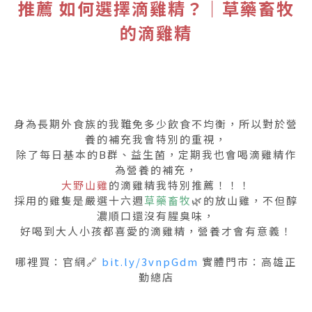
推薦 如何選擇滴雞精？｜草藥畜牧
的滴雞精
身為長期外食族的我難免多少飲食不均衡，所以對於營
養的補充我會特別的重視，
除了每日基本的B群、益生菌，定期我也會喝滴雞精作
為營養的補充，
大野山雞
的滴雞精我特別推薦！！！
採用的雞隻是嚴選十六週
草藥畜牧
🌿的放山雞，不但醇
濃順口還沒有腥臭味，
好喝到大人小孩都喜愛的滴雞精，營養才會有意義！
哪裡買：官網🔗
bit.ly/3vnpGdm
實體門市：高雄正
勤總店