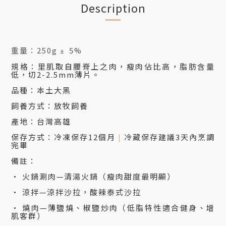
Description
重量：250g
5%
±
規格：里肌取自腰脊上之肉，瘦肉佔比高，脂肪含量
低，切2-2.5mm薄片。
品種：本土大黑
飼養方式：放牧飼養
產地：台灣高雄
保存方式：冷凍保存12個月
|
冷藏保存建議3天內烹調
完畢
備註：
•
火鍋涮肉—清湯火鍋（瘦肉甜度最明顯）
•
涼拌—涼拌沙拉，酸辣泰式沙拉
•
燒肉—薄鹽燒、椒鹽炒肉（低脂特性適合健身、增
肌客群）