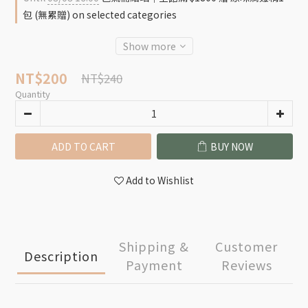
包 (無累贈) on selected categories
Show more
NT$200
NT$240
Quantity
ADD TO CART
BUY NOW
Add to Wishlist
Shipping &
Customer
Description
Payment
Reviews