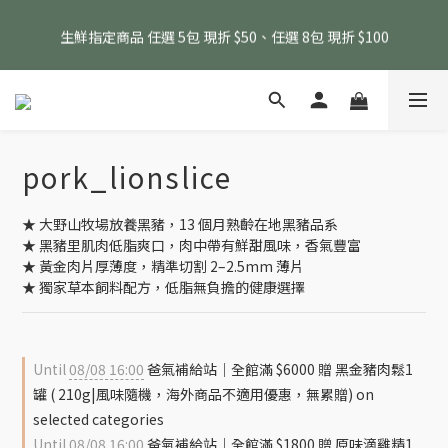
消費滿 $1800 贈送原味滴雞精1包、$6000 贈送黑金豬肉鬆 (指定
生鮮指定商品 任選 5包 現折 $50、任選 8包 現折 $100
商品除外)
消費滿 $1800 贈送原味滴雞精1包、$6000 贈送黑金豬肉鬆 (指定
商品除外)
pork_lionslice
★ 大野山牧場放養黑豬，13 個月熟齡在地黑豬品系
★ 黑豬里肌肉低脂爽口，肉中帶有鮮甜風味，香氣豐富
★ 黃金肉片厚薄度，精準切割 2–2.5mm 薄片
★ 獨家草本飼料配方，低脂無負擔的健康選擇
Until
08/08 16:00
爸氣補給站｜全館滿 $6000 贈 黑金豬肉鬆1
罐 ( 210g|風味隨機，海外商品不適用優惠，無累贈) on
selected categories
Until
08/08 16:00
爸氣補給站｜全館滿 $1800 贈 原味滴雞精1