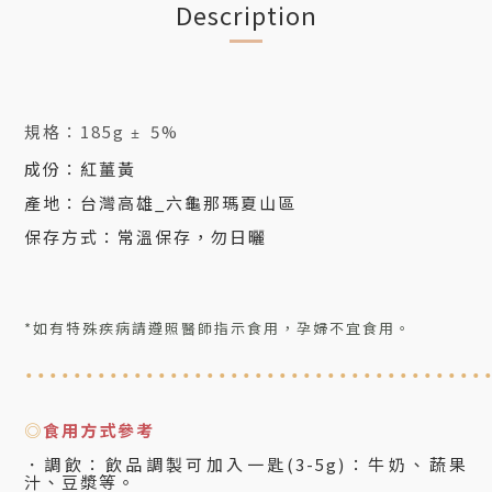
Description
規格：
185g
5%
±
成份
：紅薑黃
產地：台灣高雄_六龜那瑪夏山區
保存方式：常溫保存，勿日曬
*如有特殊疾病請遵照醫師指示食用，孕婦不宜食用。
......................................
◎
食用方式參考
．
調
飲
：
飲品調製可加入一匙(3-5g)：牛奶、蔬果
汁、豆漿等
。