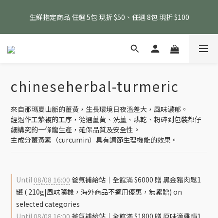
消費滿 $1800 贈送原味滴雞精1包、$6000 贈送黑金豬肉鬆 (指定
生鮮指定商品 任選 5包 現折 $50、任選 8包 現折 $100
商品除外)
消費滿 $1800 贈送原味滴雞精1包、$6000 贈送黑金豬肉鬆 (指定
商品除外)
chineseherbal-turmeric
來自那瑪夏山脈的薑黃，生長環境日夜溫差大，風味濃郁。
經過作工繁複的工序，從選薑黃、洗薑、烘乾、粉碎到包裝都仔
細講究的一條龍生產，確保品質及安全性。
主成分薑黃素（curcumin）具有調節生理機能的效果。
Until
08/08 16:00
爸氣補給站｜全館滿 $6000 贈 黑金豬肉鬆1
罐 ( 210g|風味隨機，海外商品不適用優惠，無累贈) on
selected categories
Until
08/08 16:00
爸氣補給站｜全館滿 $1800 贈 原味滴雞精1