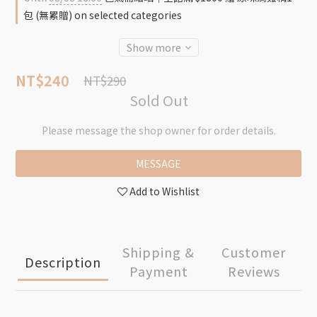
包 (無累贈) on selected categories
Show more
NT$240
NT$290
Sold Out
Please message the shop owner for order details.
MESSAGE
Add to Wishlist
Shipping &
Customer
Description
Payment
Reviews