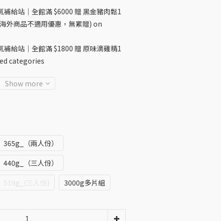
補給站｜全館滿 $6000 贈 黑金豬肉鬆1
機，海外商品不適用優惠，無累贈) on
補給站｜全館滿 $1800 贈 原味滴雞精1
ed categories
Show more
365g_（兩人份）
440g_（三人份）
519g_(三人份)
3000g多片組