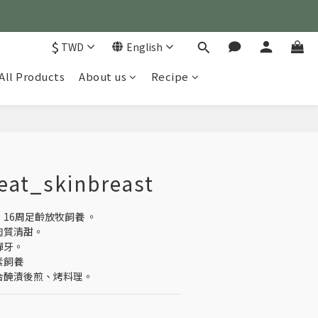
)
$
TWD
English
)
All Products
About us
Recipe
BUY NOW
eat_skinbreast
，16周足齡放牧飼養 。
肉質清甜。
彈牙。
素飼養
合醃漬後煎、烤料理。