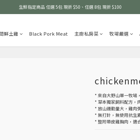
消費滿 $1800 贈送原味滴雞精1包、$6000 贈送黑金豬肉鬆 (指定商品除外
生鮮指定商品 任選 5包 現折 $50、任選 8包 現折 $100
消費滿 $1800 贈送原味滴雞精1包、$6000 贈送黑金豬肉鬆 (指定商品除外
間鮮土雞
Black Pork Meat
主廚私房菜
牧場嚴選
chickenm
* 來自大野山單一牧場
* 草本獨家飼料配方，
* 放山運動量大，雞肉
* 無打針，無使用抗生
* 整附帶皮雞胸肉，適