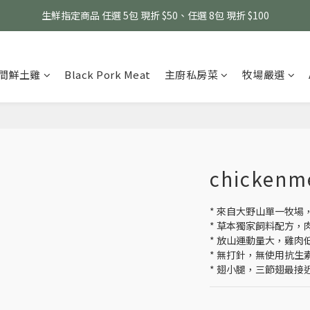
消費滿 $1800 贈送原味滴雞精1包、$6000 贈送黑金豬肉鬆 (指定商品除外
生鮮指定商品 任選 5包 現折 $50、任選 8包 現折 $100
消費滿 $1800 贈送原味滴雞精1包、$6000 贈送黑金豬肉鬆 (指定商品除外
間鮮土雞
Black Pork Meat
主廚私房菜
牧場嚴選
chickenm
* 來自大野山單一牧場
* 草本獨家飼料配方，
* 放山運動量大，雞肉
* 無打針，無使用抗生
* 翅小腿，三節翅最