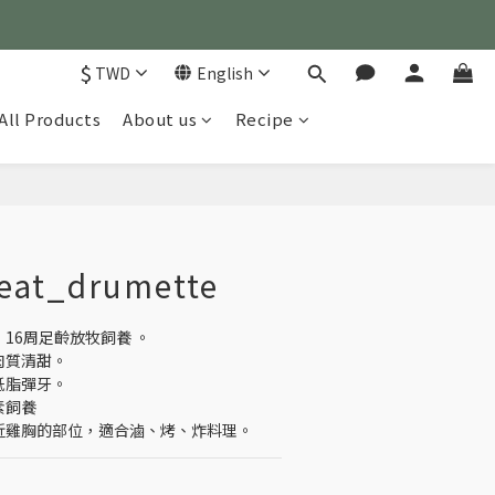
)
$
TWD
English
)
All Products
About us
Recipe
BUY NOW
eat_drumette
，16周足齡放牧飼養 。
肉質清甜。
低脂彈牙。
素飼養
接近雞胸的部位，適合滷、烤、炸料理。