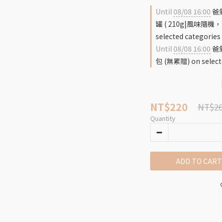
Until
08/08 16:00
爸氣
罐 ( 210g|風味隨
selected categories
Until
08/08 16:00
爸氣
包 (無累贈) on select
NT$220
NT$2
Quantity
ADD TO CART