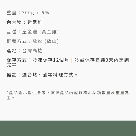
重量：300g
5%
±
內容物：雞尾錐
品種：皇金雞 (
黃金雞
)
飼養方式：放牧 (放山)
產地：台灣高雄
保存方式：冷凍保存12個月
|
冷藏保存建議3天內烹調
完畢
備註：適合烤、滷
等料理方式
。
*產品圖示僅供參考，實際產品內容以標示品項數量及重量為
主。