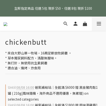
消費滿 $1800 贈送原味滴雞精1包、$6000 贈送黑金豬肉鬆 (指定
生鮮指定商品 任選 5包 現折 $50、任選 8包 現折 $100
商品除外)
消費滿 $1800 贈送原味滴雞精1包、$6000 贈送黑金豬肉鬆 (指定
商品除外)
chickenbutt
* 來自大野山單一牧場，16周足齡放牧飼養 。
* 草本獨家飼料配方，清甜無腥味。
* 無打針，無使用抗生素飼養
* 適合滷、燒烤、炸食用
Until
08/08 16:00
爸氣補給站｜全館滿 $6000 贈 黑金豬肉鬆1
罐 ( 210g|風味隨機，海外商品不適用優惠，無累贈) on
selected categories
Until
08/08 16:00
爸氣補給站｜全館滿 $1800 贈 原味滴雞精1