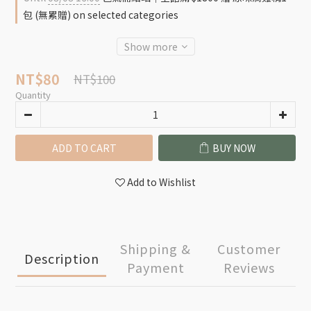
包 (無累贈) on selected categories
Show more
NT$80
NT$100
Quantity
ADD TO CART
BUY NOW
Add to Wishlist
Shipping &
Customer
Description
Payment
Reviews