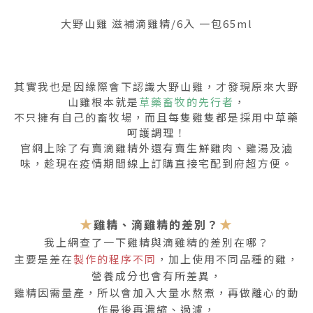
大野山雞 滋補滴雞精/6入 一包65ml
其實我也是因緣際會下認識大野山雞，才發現原來大野
山雞根本就是
草藥畜牧的先行者
，
不只擁有自己的畜牧場，而且每隻雞隻都是採用中草藥
呵護調理！
官網上除了有賣滴雞精外還有賣生鮮雞肉、雞湯及滷
味，趁現在疫情期間線上訂購直接宅配到府超方便。
★
★
雞精、滴雞精的差別？
我上網查了一下雞精與滴雞精的差別在哪？
主要是差在
製作的程序不同
，加上使用不同品種的雞，
營養成分也會有所差異，
雞精因需量產，所以會加入大量水熬煮，再做離心的動
作最後再濃縮、過濾，