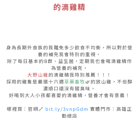
的滴雞精
身為長期外食族的我難免多少飲食不均衡，所以對於營
養的補充我會特別的重視，
除了每日基本的B群、益生菌，定期我也會喝滴雞精作
為營養的補充，
大野山雞
的滴雞精我特別推薦！！！
採用的雞隻是嚴選十六週
草藥畜牧
🌿的放山雞，不但醇
濃順口還沒有腥臭味，
好喝到大人小孩都喜愛的滴雞精，營養才會有意義！
哪裡買：官網🔗
bit.ly/3vnpGdm
實體門市：高雄正
勤總店