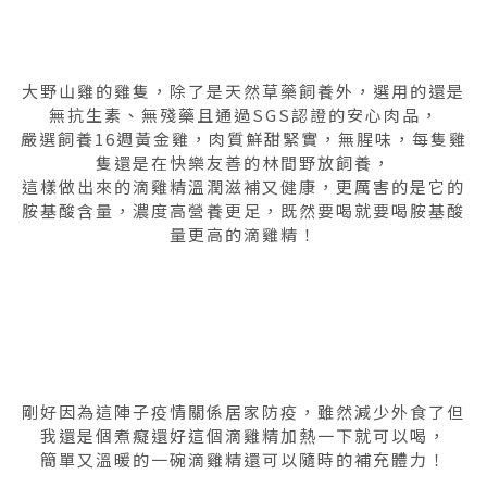
大野山雞的雞隻，除了是天然草藥飼養外，選用的還是
無抗生素、無殘藥且通過SGS認證的安心肉品，
嚴選飼養16週黃金雞，肉質鮮甜緊實，無腥味，每隻雞
隻還是在快樂友善的林間野放飼養，
這樣做出來的滴雞精溫潤滋補又健康，更厲害的是它的
胺基酸含量，濃度高營養更足，既然要喝就要喝胺基酸
量更高的滴雞精！
剛好因為這陣子疫情關係居家防疫，雖然減少外食了但
我還是個煮癡還好這個滴雞精加熱一下就可以喝，
簡單又溫暖的一碗滴雞精還可以隨時的補充體力！