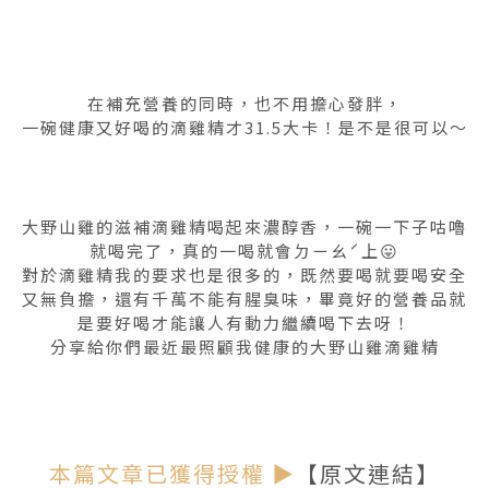
在補充營養的同時，也不用擔心發胖，
一碗健康又好喝的滴雞精才31.5大卡！是不是很可以～
大野山雞的滋補滴雞精喝起來濃醇香，一碗一下子咕嚕
就喝完了，真的一喝就會ㄉㄧㄠˊ上😛
對於滴雞精我的要求也是很多的，既然要喝就要喝安全
又無負擔，還有千萬不能有腥臭味，畢竟好的營養品就
是要好喝才能讓人有動力繼續喝下去呀！
分享給你們最近最照顧我健康的大野山雞滴雞精
本篇文章已獲得授權 ▶
【原文連結】