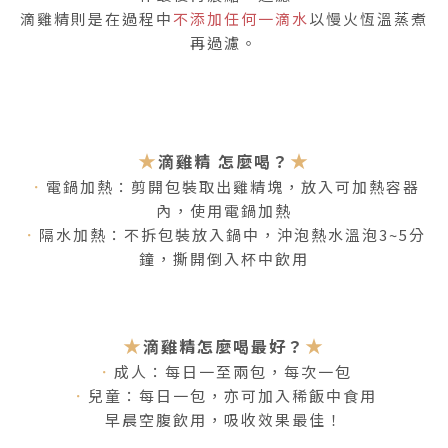
滴雞精則是在過程中
不添加任何一滴水
以慢火恆溫蒸煮
再過濾。
★
★
滴雞精 怎麼喝？
．
電鍋加熱：剪開包裝取出雞精塊，放入可加熱容器
內，使用電鍋加熱
．
隔水加熱：不拆包裝放入鍋中，沖泡熱水溫泡3~5分
鐘，撕開倒入杯中飲用
★
★
滴雞精怎麼喝最好？
．
成人：每日一至兩包，每次一包
．
兒童：每日一包，亦可加入稀飯中食用
早晨空腹飲用，吸收效果最佳！